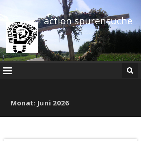
Zum
Inhalt
springen
action spurensuche
Monat:
Juni 2026